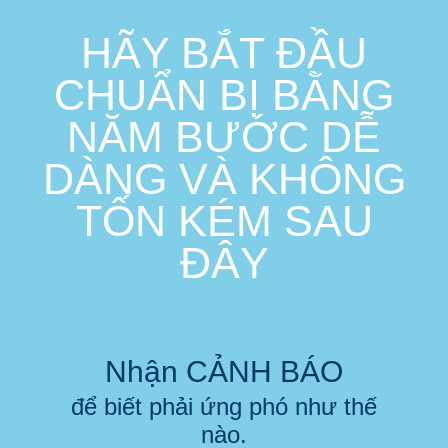
HÃY BẮT ĐẦU
CHUẨN BỊ BẰNG
NĂM BƯỚC DỄ
DÀNG VÀ KHÔNG
TỐN KÉM SAU
ĐÂY
Nhận CẢNH BÁO
để biết phải ứng phó như thế
nào.