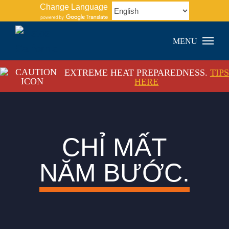
Skip
Change Language
to
content
EXTREME HEAT PREPAREDNESS.
TIPS
HERE
CHỈ MẤT
NĂM BƯỚC.